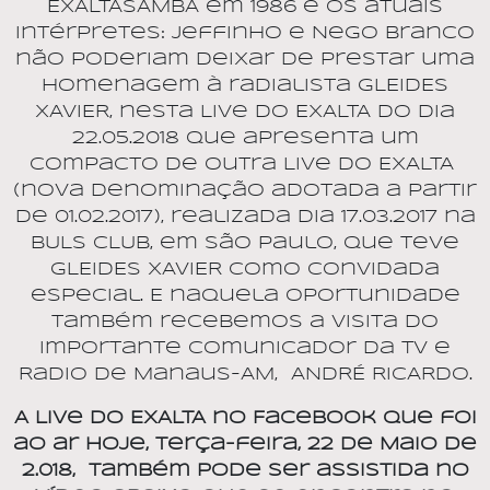
EXALTASAMBA em 1986 e os atuais
intérpretes: Jeffinho e Nego Branco
não poderiam deixar de prestar uma
homenagem à radialista GLEIDES
XAVIER, nesta Live do EXALTA do dia
22.05.2018 que apresenta um
compacto de outra Live do EXALTA
(nova denominação adotada a partir
de 01.02.2017), realizada dia 17.03.2017 na
BULS CLUB, em São Paulo, que teve
GLEIDES XAVIER como convidada
especial. E naquela oportunidade
também recebemos a visita do
importante comunicador da TV e
Radio de Manaus-AM,
ANDRÉ RICARDO.
A Live do EXALTA no Facebook que foi
ao ar hoje, terça-feira, 22 de Maio de
2.018,
também pode ser assistida no