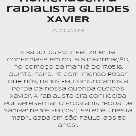
radialista GLEIDES
XAVIER
22/05/2018
A Rádio 105 FM, infelizmente
confirmava em nota a informação,
no começo da manhã de 17.05.18,
quinta-feira:
“É com imenso pesar
que nós, da 105 FM, comunicamos a
perda da nossa querida Gleides
Xavier. A radialista era conhecida
por apresentar o programa, ”Roda de
Samba” na 105 FM (105.1), faleceu nesta
madrugada em São Paulo, aos 50
anos”.