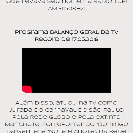
que levava seu nome na Rádio Tupi
AM -1150khz.
Programa BALANÇO GERAL da TV
Record de 17.05.2018
Além disso, atuou na TV como
jurada do Carnaval de São Paulo
pela Rede Globo e pela extinta
Manchete, foi repórter do “Domingo
da Gente” e “Note e Anote”, da Rede