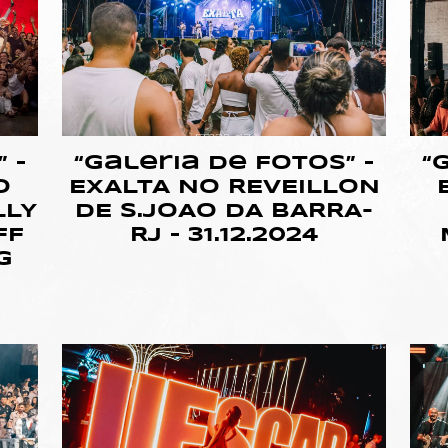
 –
“Galeria de Fotos” –
“
O
EXALTA NO REVEILLON
LLY
DE S.JOAO DA BARRA-
FF
RJ – 31.12.2024
G