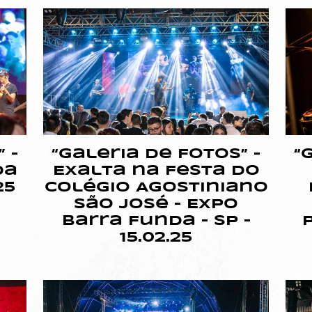
 –
“Galeria de Fotos” –
“
da
Exalta na Festa do
25
Colégio Agostiniano
São José – Expo
Barra Funda – SP –
15.02.25