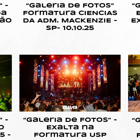
“Galeria de Fotos”
 –
“
Formatura CIENCIAS
da
DA ADM. MACKENZIE -
pão
E
SP- 10.10.25
 –
“Galeria de Fotos” –
“
o
Exalta na
5 –
Formatura Usp