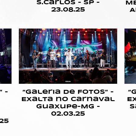
S.Carlos – SP –
ME
23.08.25
A
 –
“Galeria de Fotos” –
“
Exalta no Carnaval
E
Guaxupe-MG –
S
02.03.25
25