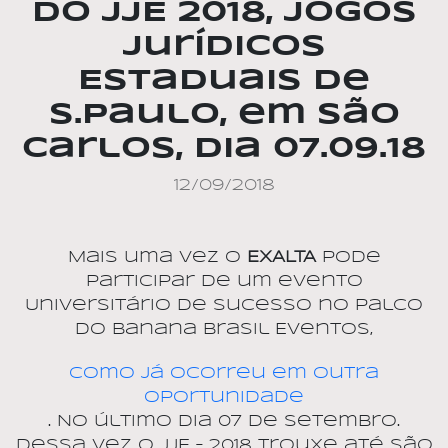
do JJE 2018, Jogos
Jurídicos
Estaduais de
S.Paulo, em São
Carlos, dia 07.09.18
12/09/2018
Mais uma vez o
EXALTA
pode
participar de um evento
Universitário de sucesso no palco
do Banana Brasil Eventos,
como já ocorreu em outra
oportunidade
. No último dia 07 de setembro.
Dessa vez o JJE – 2018 trouxe até São