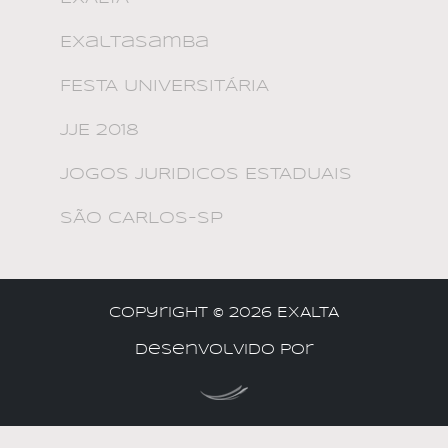
ExaltaSamba
FESTA UNIVERSITÁRIA
JJE 2018
JOGOS JURIDICOS ESTADUAIS
SÃO CARLOS-SP
Copyright ©
2026 EXALTA
Desenvolvido por