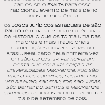
Carlos-SP, o
EXALTA
para esse
tradicional evento de mais de 40
anos de existência.
Os
Jogos Jurídicos Estaduais de São
Paulo
têm mais de quatro décadas
de história, o que os torna uma das
maiores e mais tradicionais
competições universitárias do
Brasil. Realizado pela primeira vez
em São Carlos-SP,
participaram
desta que foi a 42ª edição, as
universidades Mackenzie, Puc São
Paulo, Puc Campinas, Facamp, FMU,
USP Ribeirão, Sanfran, FDF, São Judas,
São Bernardo, Santos e Mackenzie
Campinas
. Os jogos aconteceram de
7 a 9 de setembro de 2018.