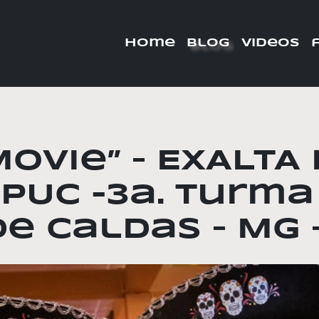
home
blog
videos
Movie” – EXALTA
 PUC -3a. Turma
e Caldas – MG – 