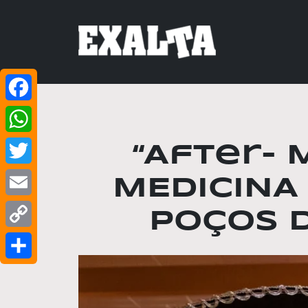
Facebook
WhatsApp
“After- 
Twitter
MEDICINA
Email
Poços d
Copy
Link
Share