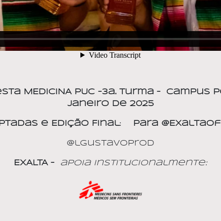
esta MEDICINA PUC -3a. Turma –
Campus P
janeiro de 2025
ptadas e Edição Final
:
para @ExaltaOfi
@lgustavoprod
EXALTA –
apoia Institucionalmente: