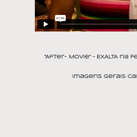
“After- Movie” –
EXALTA na F
Imagens Gerais Ca