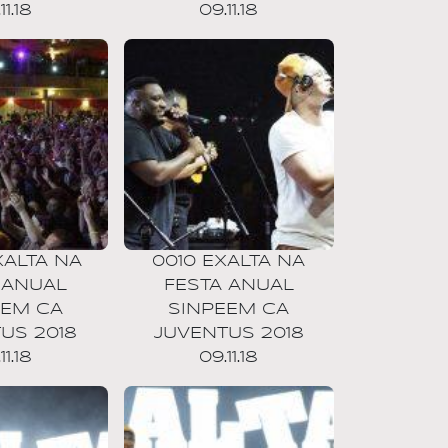
11.18
09.11.18
XALTA NA
0010 EXALTA NA
 ANUAL
FESTA ANUAL
EEM CA
SINPEEM CA
US 2018
JUVENTUS 2018
11.18
09.11.18