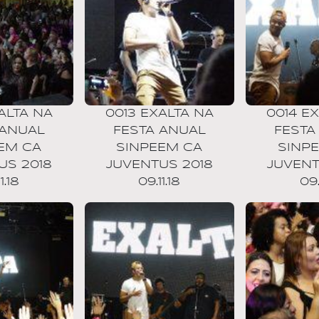
ALTA NA
0013 EXALTA NA
0014 E
 ANUAL
FESTA ANUAL
FESTA
EM CA
SINPEEM CA
SINP
US 2018
JUVENTUS 2018
JUVENT
1.18
09.11.18
09.