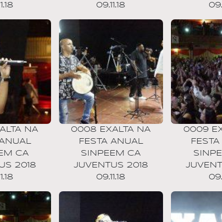
1.18
09.11.18
09.
ALTA NA
0008 EXALTA NA
0009 E
 ANUAL
FESTA ANUAL
FESTA
EM CA
SINPEEM CA
SINP
US 2018
JUVENTUS 2018
JUVENT
1.18
09.11.18
09.