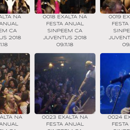
ALTA NA
0018 EXALTA NA
0019 E
 ANUAL
FESTA ANUAL
FESTA
EM CA
SINPEEM CA
SINP
US 2018
JUVENTUS 2018
JUVENT
1.18
09.11.18
09.
ALTA NA
0023 EXALTA NA
0024 E
 ANUAL
FESTA ANUAL
FESTA