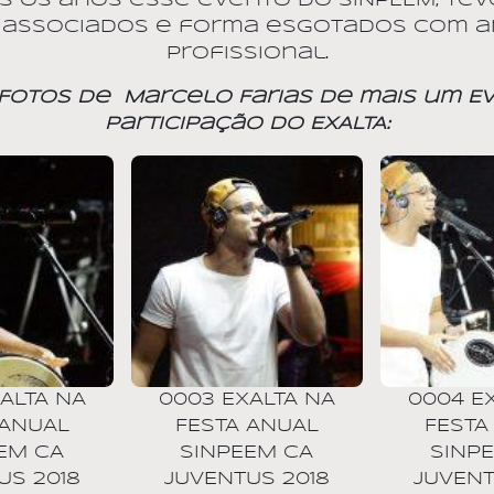
os anos esse evento do SINPEEM, tev
us associados e forma esgotados com 
profissional.
 Fotos de
Marcelo Farias de mais um E
participação do EXALTA:
ALTA NA
0003 EXALTA NA
0004 E
 ANUAL
FESTA ANUAL
FESTA
EM CA
SINPEEM CA
SINP
US 2018
JUVENTUS 2018
JUVENT