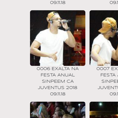
09.11.18
09.1
0006 EXALTA NA
0007 EX
FESTA ANUAL
FESTA
SINPEEM CA
SINPE
JUVENTUS 2018
JUVENT
09.11.18
09.1