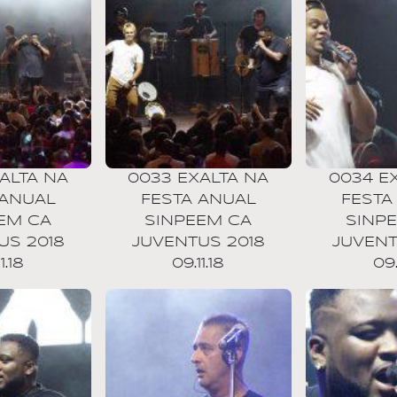
ALTA NA
0033 EXALTA NA
0034 E
 ANUAL
FESTA ANUAL
FESTA
EM CA
SINPEEM CA
SINP
US 2018
JUVENTUS 2018
JUVENT
1.18
09.11.18
09.