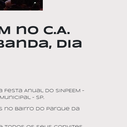
 no C.A.
Banda, dia
 Festa Anual do SINPEEM –
unicipal – SP.
s no bairro do Parque da