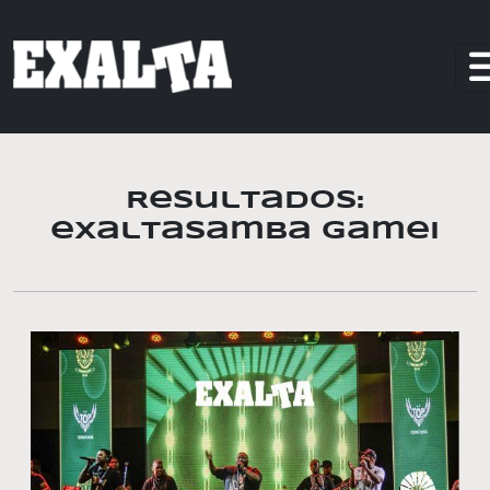
Resultados:
exaltasamba gamei