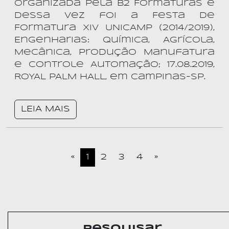
Organizada pela B2 Formaturas e
dessa vez foi a Festa de
Formatura XIV UNICAMP (2014/2019),
Engenharias: Química, Agrícola,
Mecânica, Produção Manufatura
e Controle Automação; 17.08.2019,
ROYAL PALM HALL, em Campinas-SP.
LEIA MAIS
«
1
2
3
4
»
Pesquisar