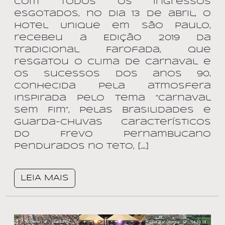
Com todos os Ingressos
esgotados, no dia 13 de abril, o
Hotel Unique em São Paulo,
recebeu a Edição 2019 da
tradicional Farofada, que
resgatou o clima de Carnaval e
os sucessos dos anos 90.
Conhecida pela atmosfera
inspirada pelo tema “Carnaval
Sem Fim”, pelas brasilidades e
guarda-chuvas característicos
do Frevo Pernambucano
pendurados no teto, […]
LEIA MAIS