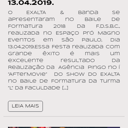
13.04.2019.
O EXALTA & Banda se
apresentaram no Baile de
Formatura 2018 da F.D.S.B.C.,
realizada no Espaço Pró Magno
Eventos em São Paulo, dia
13.04.2019.Essa Festa realizada com
grande êxito é mais um
excelente resultado da
Realização da Agência Pingo no Í
“AfterMovie” do Show do EXALTA
no Baile de Formatura da Turma
“L” da Faculdade […]
LEIA MAIS