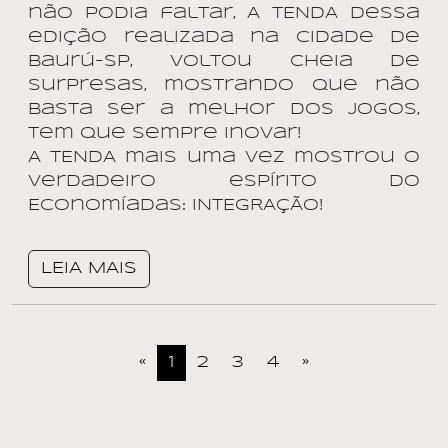
não podia faltar, A TENDA dessa
edição realizada na Cidade de
Baurú-SP, voltou cheia de
surpresas, mostrando que não
basta ser a melhor dos jogos,
tem que sempre inovar!
A TENDA mais uma vez mostrou o
verdadeiro espírito do
Economíadas: INTEGRAÇÃO!
LEIA MAIS
«
1
2
3
4
»