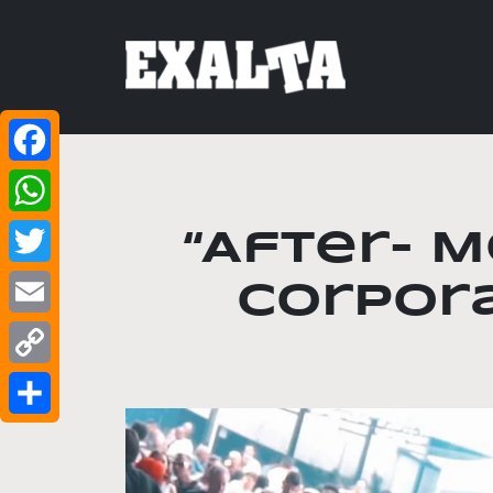
Facebook
WhatsApp
“After- M
Twitter
Corpora
Email
Copy
Link
Share