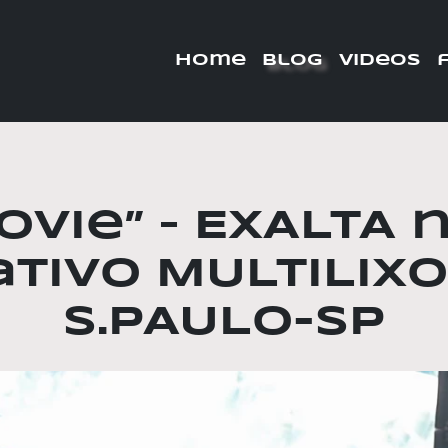
home
blog
videos
ovie” – EXALTA
tivo MULTILIXO-1
S.PAULO-SP