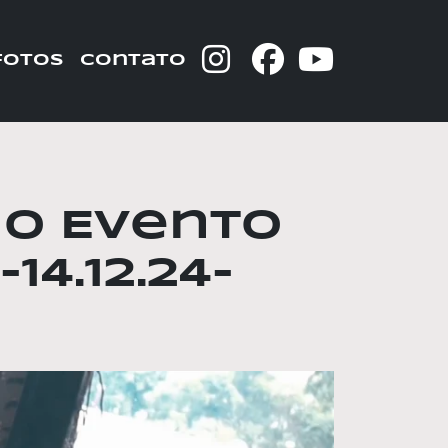
fotos
contato
 no Evento
4.12.24-