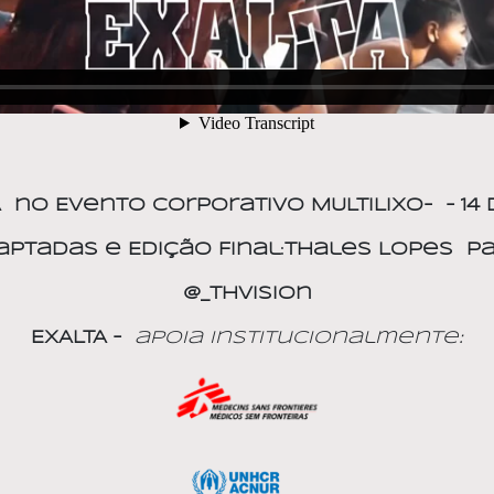
A
no Evento Corporativo MULTILIXO-
– 1
aptadas e Edição Final
:
Thales Lopes
pa
@_THVision
EXALTA –
apoia Institucionalmente: