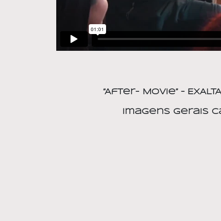
“After- Movie” – EXALT
Imagens Gerais C