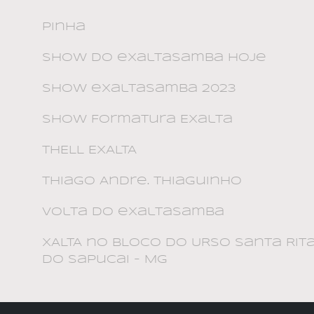
Pinha
show do exaltasamba hoje
show exaltasamba 2023
Show Formatura Exalta
THELL EXALTA
Thiago Andre. Thiaguinho
volta do exaltasamba
XALTA no BLOCO DO URSO Santa Rit
do Sapucai - MG