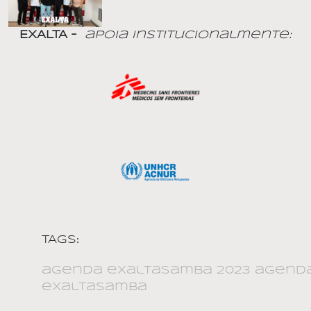
EXALTA –
apoia Institucionalmente:
TAGS:
agenda exaltasamba 2023 agend
exaltasamba